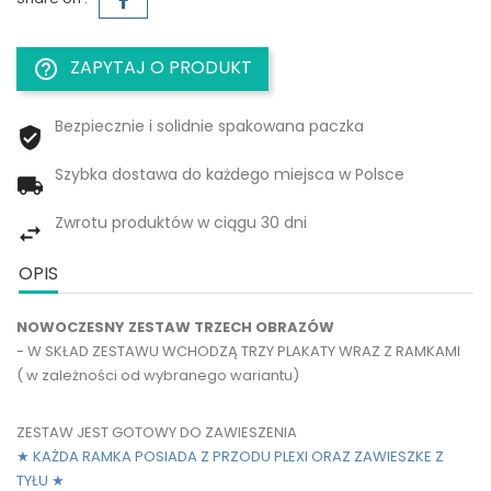
ZAPYTAJ O PRODUKT
help_outline
Bezpiecznie i solidnie spakowana paczka
Szybka dostawa do każdego miejsca w Polsce
Zwrotu produktów w ciągu 30 dni
OPIS
NOWOCZESNY ZESTAW TRZECH OBRAZÓW
- W SKŁAD ZESTAWU WCHODZĄ TRZY PLAKATY WRAZ Z RAMKAMI
( w zależności od wybranego wariantu)
ZESTAW JEST GOTOWY DO ZAWIESZENIA
★ KAŻDA RAMKA POSIADA Z PRZODU PLEXI ORAZ ZAWIESZKE Z
TYŁU
★