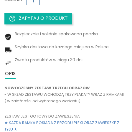
ZAPYTAJ O PRODUKT
help_outline
Bezpiecznie i solidnie spakowana paczka
Szybka dostawa do każdego miejsca w Polsce
Zwrotu produktów w ciągu 30 dni
OPIS
NOWOCZESNY ZESTAW TRZECH OBRAZÓW
- W SKŁAD ZESTAWU WCHODZĄ TRZY PLAKATY WRAZ Z RAMKAMI
( w zależności od wybranego wariantu)
ZESTAW JEST GOTOWY DO ZAWIESZENIA
★ KAŻDA RAMKA POSIADA Z PRZODU PLEXI ORAZ ZAWIESZKE Z
TYŁU
★