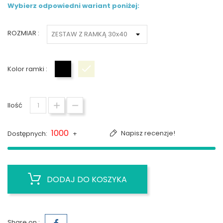
Wybierz odpowiedni wariant poniżej:
ROZMIAR :
Kolor ramki :
Czarny
Biały
Ilość
1000
Napisz recenzje!
Dostępnych:
+
DODAJ DO KOSZYKA
Share on :