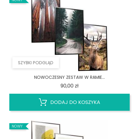
SZYBKI PODGLĄD
NOWOCZESNY ZESTAW W RAMIE...
Cena
90,00 zł
DODAJ DO KOSZYKA
NOWY