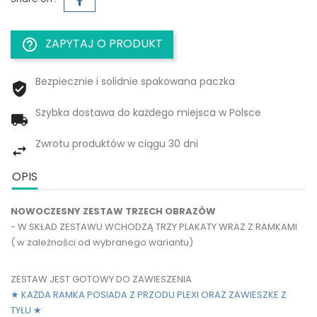
ZAPYTAJ O PRODUKT
help_outline
Bezpiecznie i solidnie spakowana paczka
Szybka dostawa do każdego miejsca w Polsce
Zwrotu produktów w ciągu 30 dni
OPIS
NOWOCZESNY ZESTAW TRZECH OBRAZÓW
- W SKŁAD ZESTAWU WCHODZĄ TRZY PLAKATY WRAZ Z RAMKAMI
( w zależności od wybranego wariantu)
ZESTAW JEST GOTOWY DO ZAWIESZENIA
★ KAŻDA RAMKA POSIADA Z PRZODU PLEXI ORAZ ZAWIESZKE Z
TYŁU
★