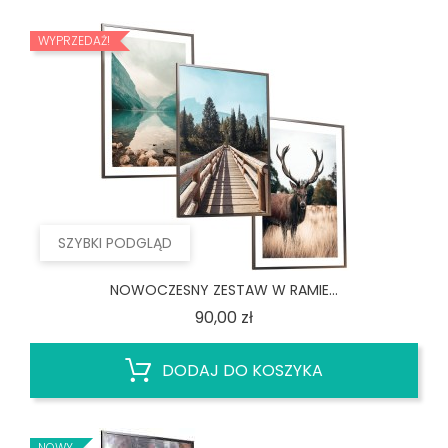
WYPRZEDAŻ!
SZYBKI PODGLĄD
NOWOCZESNY ZESTAW W RAMIE...
Cena
90,00 zł
DODAJ DO KOSZYKA
NOWY