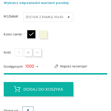
Wybierz odpowiedni wariant poniżej:
ROZMIAR :
Kolor ramki :
Czarny
Biały
Ilość
1000
Napisz recenzje!
Dostępnych:
+
DODAJ DO KOSZYKA
Share on :