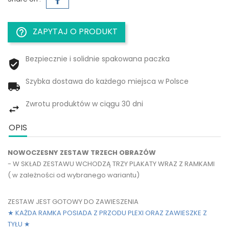
ZAPYTAJ O PRODUKT
help_outline
Bezpiecznie i solidnie spakowana paczka
Szybka dostawa do każdego miejsca w Polsce
Zwrotu produktów w ciągu 30 dni
OPIS
NOWOCZESNY ZESTAW TRZECH OBRAZÓW
- W SKŁAD ZESTAWU WCHODZĄ TRZY PLAKATY WRAZ Z RAMKAMI
( w zależności od wybranego wariantu)
ZESTAW JEST GOTOWY DO ZAWIESZENIA
★ KAŻDA RAMKA POSIADA Z PRZODU PLEXI ORAZ ZAWIESZKE Z
TYŁU
★