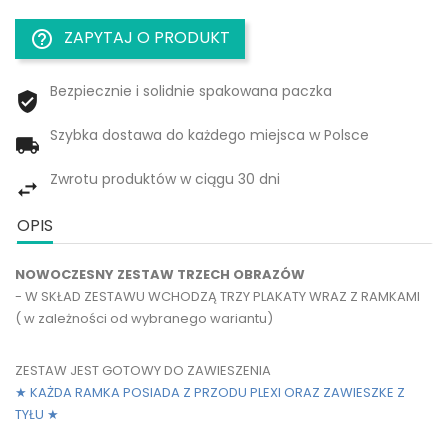
ZAPYTAJ O PRODUKT
help_outline
Bezpiecznie i solidnie spakowana paczka
Szybka dostawa do każdego miejsca w Polsce
Zwrotu produktów w ciągu 30 dni
OPIS
NOWOCZESNY ZESTAW TRZECH OBRAZÓW
- W SKŁAD ZESTAWU WCHODZĄ TRZY PLAKATY WRAZ Z RAMKAMI
( w zależności od wybranego wariantu)
ZESTAW JEST GOTOWY DO ZAWIESZENIA
★ KAŻDA RAMKA POSIADA Z PRZODU PLEXI ORAZ ZAWIESZKE Z
TYŁU
★