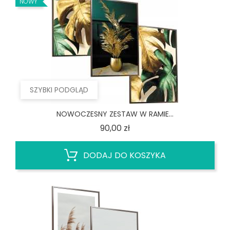
NOWY
SZYBKI PODGLĄD
NOWOCZESNY ZESTAW W RAMIE...
Cena
90,00 zł
DODAJ DO KOSZYKA