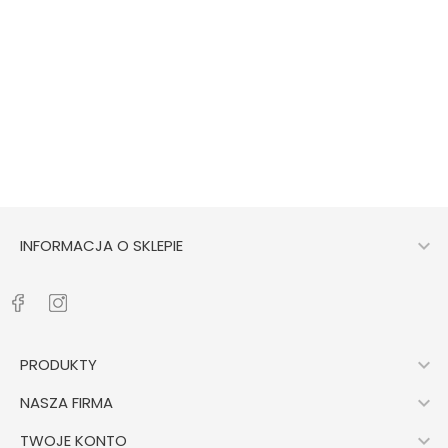
NOWOCZESNY ZESTAW W RAMIE...
Cena
90,00 zł
DODAJ DO KOSZYKA

INFORMACJA O SKLEPIE

PRODUKTY

NASZA FIRMA

TWOJE KONTO