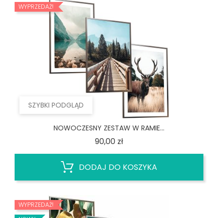
WYPRZEDAŻ!
SZYBKI PODGLĄD
NOWOCZESNY ZESTAW W RAMIE...
Cena
90,00 zł
DODAJ DO KOSZYKA
WYPRZEDAŻ!