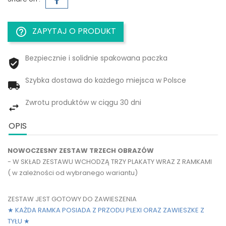
ZAPYTAJ O PRODUKT
help_outline
Bezpiecznie i solidnie spakowana paczka
Szybka dostawa do każdego miejsca w Polsce
Zwrotu produktów w ciągu 30 dni
OPIS
NOWOCZESNY ZESTAW TRZECH OBRAZÓW
- W SKŁAD ZESTAWU WCHODZĄ TRZY PLAKATY WRAZ Z RAMKAMI
( w zależności od wybranego wariantu)
ZESTAW JEST GOTOWY DO ZAWIESZENIA
★ KAŻDA RAMKA POSIADA Z PRZODU PLEXI ORAZ ZAWIESZKE Z
TYŁU
★